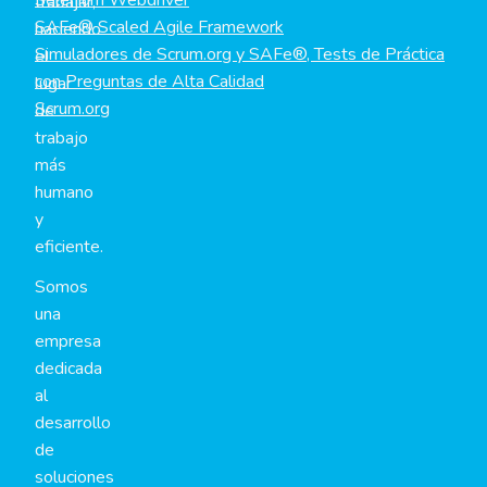
trabajar,
SAFe® Scaled Agile Framework
haciendo
Simuladores de Scrum.org y SAFe®, Tests de Práctica
el
con Preguntas de Alta Calidad
lugar
Scrum.org
de
trabajo
más
humano
y
eficiente.
Somos
una
empresa
dedicada
al
desarrollo
de
soluciones