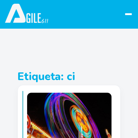
Abrir
menú
Etiqueta:
ci