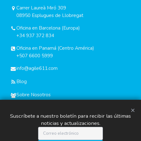
Carrer Laureà Miró 309
08950 Esplugues de Llobregat
Oficina en Barcelona (Europa)
+34 937 372 834
Oficina en Panamá (Centro América)
+507 6600 5999
info@agile611.com
Blog
Sobre Nosotros
×
Suscríbete a nuestro boletín para recibir las últimas
noticias y actualizaciones.
© Copyright 2019-2026 Agile611 | Todos los derechos
reservados.
Orgullosamente funcionando con