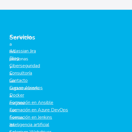
Servicios
Ayudamos
a
Atlassian Jira
las
Blog
personas
Ciberseguridad
y
Consultoría
a
Contacto
las
Cursos Abiertos
organizaciones
Docker
a
Formación en Ansible
mejorar
Formación en Azure DevOps
sus
Formación en Jenkins
formas
Inteligencia artificial
de
Selenium Webdriver