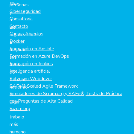
Blog
personas
Ciberseguridad
y
Consultoría
a
Contacto
las
Cursos Abiertos
organizaciones
Docker
a
Formación en Ansible
mejorar
Formación en Azure DevOps
sus
Formación en Jenkins
formas
Inteligencia artificial
de
Selenium Webdriver
trabajar,
SAFe® Scaled Agile Framework
haciendo
Simuladores de Scrum.org y SAFe®, Tests de Práctica
el
con Preguntas de Alta Calidad
lugar
Scrum.org
de
trabajo
más
humano