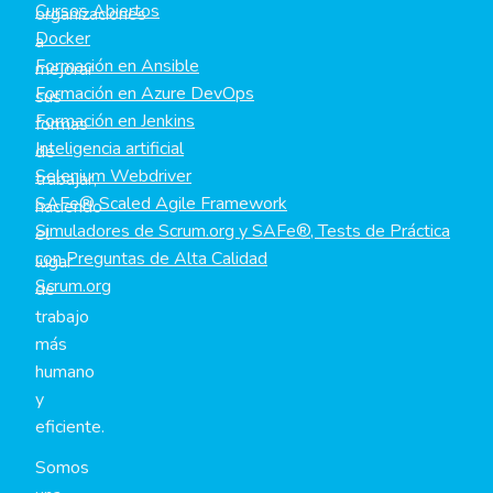
Cursos Abiertos
organizaciones
Docker
a
Formación en Ansible
mejorar
Formación en Azure DevOps
sus
Formación en Jenkins
formas
Inteligencia artificial
de
Selenium Webdriver
trabajar,
SAFe® Scaled Agile Framework
haciendo
Simuladores de Scrum.org y SAFe®, Tests de Práctica
el
con Preguntas de Alta Calidad
lugar
Scrum.org
de
trabajo
más
humano
y
eficiente.
Somos