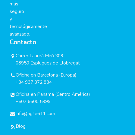
más
seguro
y
tecnológicamente
avanzado.
Contacto
Carrer Laureà Miró 309
08950 Esplugues de Llobregat
Oficina en Barcelona (Europa)
+34 937 372 834
Oficina en Panamá (Centro América)
+507 6600 5999
info@agile611.com
Blog