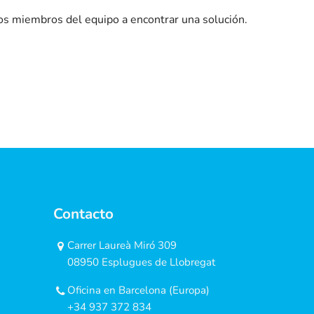
los miembros del equipo a encontrar una solución.
Contacto
Carrer Laureà Miró 309
08950 Esplugues de Llobregat
Oficina en Barcelona (Europa)
+34 937 372 834