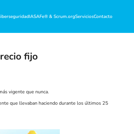
iberseguridad
IA
SAFe® & Scrum.org
Servicios
Contacto
ecio fijo
más vigente que nunca.
nte que llevaban haciendo durante los últimos 25