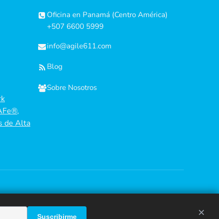
Oficina en Panamá (Centro América)
+507 6600 5999
info@agile611.com
Blog
Sobre Nosotros
rk
AFe®,
s de Alta
×
Suscribirme