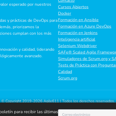
Contacto
valor esperado por nuestros
Cursos Abiertos
Docker
Formación en Ansible
as y prácticas de DevOps para
Formación en Azure DevOps
demás, priorizamos la
Formación en Jenkins
uciones cumplan con los más
Inteligencia artificial
Selenium Webdriver
nnovación y calidad, liderando
SAFe® Scaled Agile Framewo
nológicamente avanzado.
Simuladores de Scrum.org y S
Tests de Práctica con Pregunta
Calidad
Scrum.org
© Copyright 2019-2026 Agile611 | Todos los derechos reservados.
Orgullosamente funcionando con
oletín para recibir las últimas