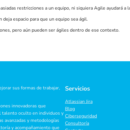
siadas restricciones a un equipo, ni siquiera Agile ayudará a 
 deja espacio para que un equipo sea ágil.
iones, pero aún pueden ser ágiles dentro de ese contexto.
Servicios
jorar sus formas de trabajar,
.
Atlassian Jira
iones innovadoras que
Blog
 talento oculto en individuos y
Ciberseguridad
ías avanzadas y metodologías
Consultoría
ultoría y acompañamiento que