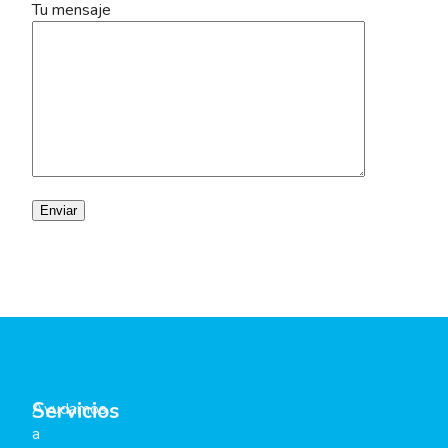
Tu mensaje
Servicios
Ayudamos
a