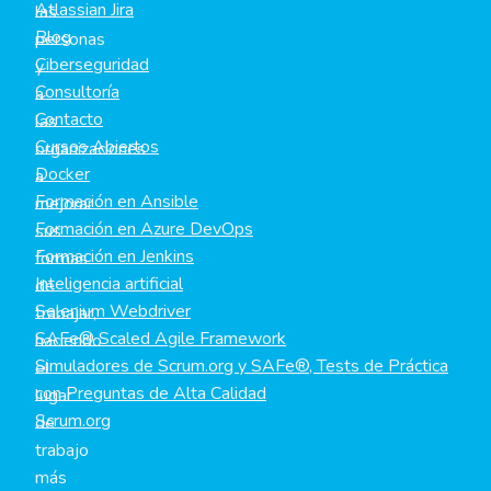
Atlassian Jira
las
Blog
personas
Ciberseguridad
y
Consultoría
a
Contacto
las
Cursos Abiertos
organizaciones
Docker
a
Formación en Ansible
mejorar
Formación en Azure DevOps
sus
Formación en Jenkins
formas
Inteligencia artificial
de
Selenium Webdriver
trabajar,
SAFe® Scaled Agile Framework
haciendo
Simuladores de Scrum.org y SAFe®, Tests de Práctica
el
con Preguntas de Alta Calidad
lugar
Scrum.org
de
trabajo
más