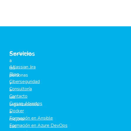
Servicios
Ayudamos
a
Atlassian Jira
las
Blog
personas
Ciberseguridad
y
Consultoría
a
Contacto
las
Cursos Abiertos
organizaciones
Docker
a
Formación en Ansible
mejorar
Formación en Azure DevOps
sus