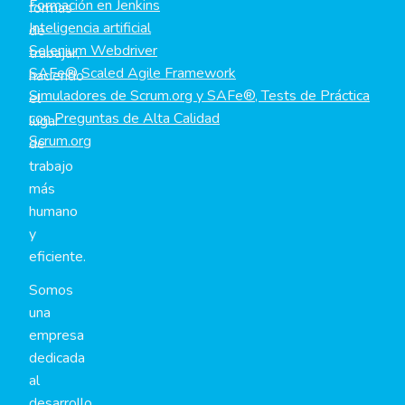
Formación en Jenkins
formas
Inteligencia artificial
de
Selenium Webdriver
trabajar,
SAFe® Scaled Agile Framework
haciendo
Simuladores de Scrum.org y SAFe®, Tests de Práctica
el
con Preguntas de Alta Calidad
lugar
Scrum.org
de
trabajo
más
humano
y
eficiente.
Somos
una
empresa
dedicada
al
desarrollo