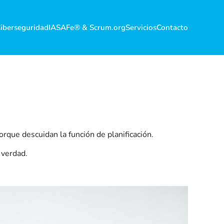
iberseguridad
IA
SAFe® & Scrum.org
Servicios
Contacto
que descuidan la función de planificación.
 verdad.