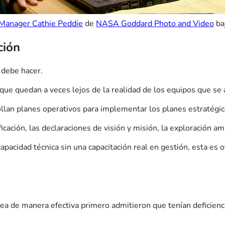
Manager Cathie Peddie
de
NASA Goddard Photo and Video
baj
ción
 debe hacer.
que quedan a veces lejos de la realidad de los equipos que se a
llan planes operativos para implementar los planes estratégic
cación, las declaraciones de visión y misión, la exploración amb
cidad técnica sin una capacitación real en gestión, esta es 
a de manera efectiva primero admitieron que tenían deficienci