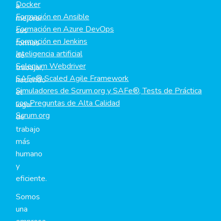
Docker
a
Formación en Ansible
mejorar
Formación en Azure DevOps
sus
Formación en Jenkins
formas
Inteligencia artificial
de
Selenium Webdriver
trabajar,
SAFe® Scaled Agile Framework
haciendo
Simuladores de Scrum.org y SAFe®, Tests de Práctica
el
con Preguntas de Alta Calidad
lugar
Scrum.org
de
trabajo
más
humano
y
eficiente.
Somos
una