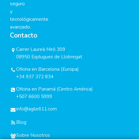
seguro
y
tecnológicamente
avanzado.
Contacto
Carrer Laureà Miró 309
08950 Esplugues de Llobregat
Oficina en Barcelona (Europa)
+34 937 372 834
Oficina en Panamá (Centro América)
+507 6600 5999
info@agile611.com
Blog
Sobre Nosotros