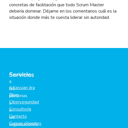
concretas de facilitación que todo Scrum Master
debería dominar. Déjame en los comentarios cuál es la
situación donde más te cuesta liderar sin autoridad.
Servicios
Ayudamos
a
Atlassian Jira
las
Blog
personas
Ciberseguridad
y
Consultoría
a
Contacto
las
Cursos Abiertos
organizaciones