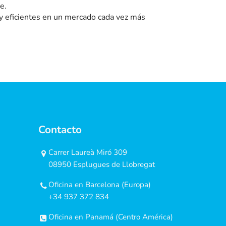
e.
y eficientes en un mercado cada vez más
Contacto
Carrer Laureà Miró 309
08950 Esplugues de Llobregat
Oficina en Barcelona (Europa)
+34 937 372 834
Oficina en Panamá (Centro América)