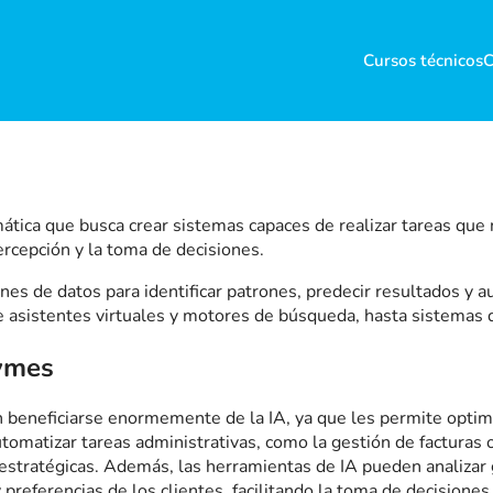
Cursos técnicos
C
formática que busca crear sistemas capaces de realizar tareas q
ercepción y la toma de decisiones.
es de datos para identificar patrones, predecir resultados y a
 asistentes virtuales y motores de búsqueda, hasta sistemas d
pymes
neficiarse enormemente de la IA, ya que les permite optimizar
utomatizar tareas administrativas, como la gestión de facturas 
stratégicas. Además, las herramientas de IA pueden analizar g
referencias de los clientes, facilitando la toma de decisiones