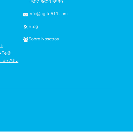
+507 6600 5999
info@agile611.com
Blog
Sobre Nosotros
rk
AFe®,
s de Alta