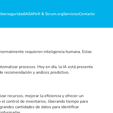
iberseguridad
IA
SAFe® & Scrum.org
Servicios
Contacto
ue normalmente requieren inteligencia humana. Estas
utomatizar procesos. Hoy en día, la IA está presente
e recomendación y análisis predictivo.
 recursos, mejorar la eficiencia y ofrecer un
o el control de inventarios, liberando tiempo para
randes cantidades de datos para identificar
 informadas.