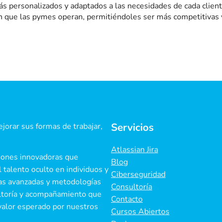
s personalizados y adaptados a las necesidades de cada client
en que las pymes operan, permitiéndoles ser más competitivas 
Servicios
jorar sus formas de trabajar,
.
Atlassian Jira
iones innovadoras que
Blog
 talento oculto en individuos y
Ciberseguridad
ías avanzadas y metodologías
Consultoría
ultoría y acompañamiento que
Contacto
valor esperado por nuestros
Cursos Abiertos