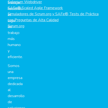
Selenium Webdriver
trabajar,
SAFe® Scaled Agile Framework
haciendo
Simuladores de Scrum.org y SAFe®, Tests de Práctica
el
con Preguntas de Alta Calidad
lugar
Scrum.org
de
trabajo
más
humano
y
eficiente.
Somos
una
empresa
dedicada
al
desarrollo
de