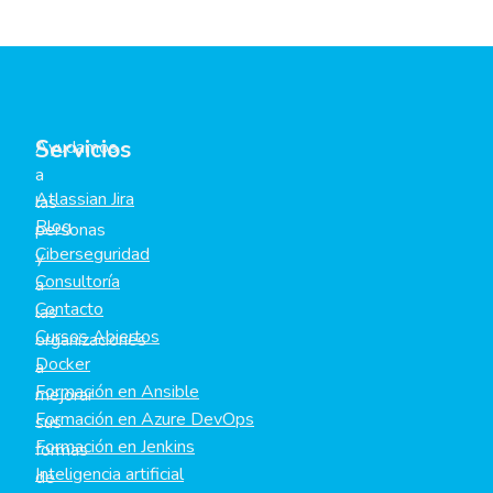
Servicios
Ayudamos
a
Atlassian Jira
las
Blog
personas
Ciberseguridad
y
Consultoría
a
Contacto
las
Cursos Abiertos
organizaciones
Docker
a
Formación en Ansible
mejorar
Formación en Azure DevOps
sus
Formación en Jenkins
formas
Inteligencia artificial
de