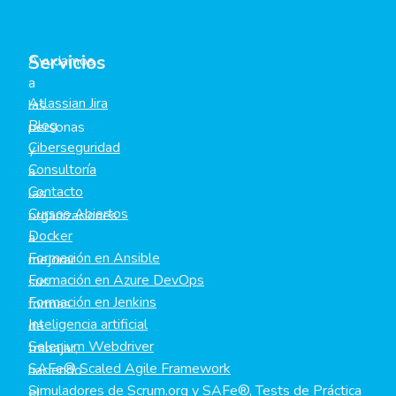
Servicios
Ayudamos
a
Atlassian Jira
las
Blog
personas
Ciberseguridad
y
Consultoría
a
Contacto
las
Cursos Abiertos
organizaciones
Docker
a
Formación en Ansible
mejorar
Formación en Azure DevOps
sus
Formación en Jenkins
formas
Inteligencia artificial
de
Selenium Webdriver
trabajar,
SAFe® Scaled Agile Framework
haciendo
Simuladores de Scrum.org y SAFe®, Tests de Práctica
el