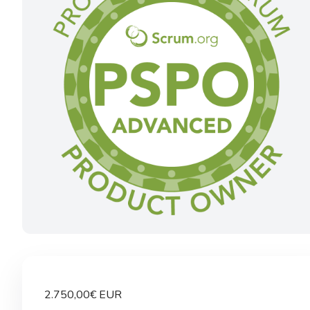
2.750,00
€
EUR