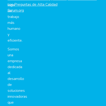
con Preguntas de Alta Calidad
lugar
Scrum.org
de
trabajo
más
humano
y
eficiente.
Somos
una
empresa
dedicada
al
desarrollo
de
soluciones
innovadoras
que