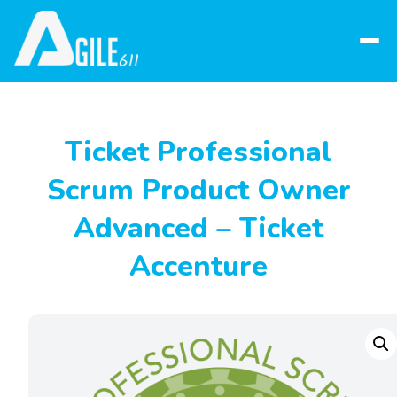
Abrir
menú
Ticket Professional
Scrum Product Owner
Advanced – Ticket
Accenture