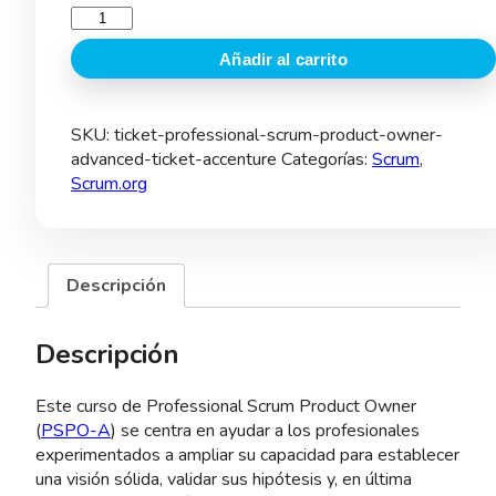
Ticket
Professional
Añadir al carrito
Scrum
Product
Owner
SKU:
ticket-professional-scrum-product-owner-
Advanced
advanced-ticket-accenture
Categorías:
Scrum
,
-
Scrum.org
Ticket
Accenture
cantidad
Descripción
Descripción
Este curso de Professional Scrum Product Owner
(
PSPO-A
) se centra en ayudar a los profesionales
experimentados a ampliar su capacidad para establecer
una visión sólida, validar sus hipótesis y, en última