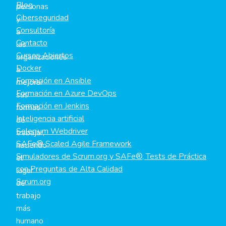
Blog
personas
Ciberseguridad
y
Consultoría
a
Contacto
las
Cursos Abiertos
organizaciones
Docker
a
Formación en Ansible
mejorar
Formación en Azure DevOps
sus
Formación en Jenkins
formas
Inteligencia artificial
de
Selenium Webdriver
trabajar,
SAFe® Scaled Agile Framework
haciendo
Simuladores de Scrum.org y SAFe®, Tests de Práctica
el
con Preguntas de Alta Calidad
lugar
Scrum.org
de
trabajo
más
humano