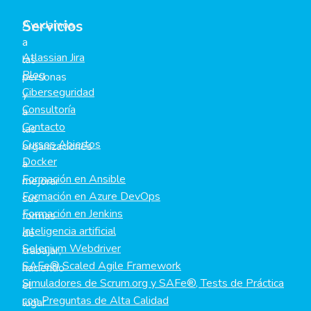
Servicios
Ayudamos
a
Atlassian Jira
las
Blog
personas
Ciberseguridad
y
Consultoría
a
Contacto
las
Cursos Abiertos
organizaciones
Docker
a
Formación en Ansible
mejorar
Formación en Azure DevOps
sus
Formación en Jenkins
formas
Inteligencia artificial
de
Selenium Webdriver
trabajar,
SAFe® Scaled Agile Framework
haciendo
Simuladores de Scrum.org y SAFe®, Tests de Práctica
el
con Preguntas de Alta Calidad
lugar