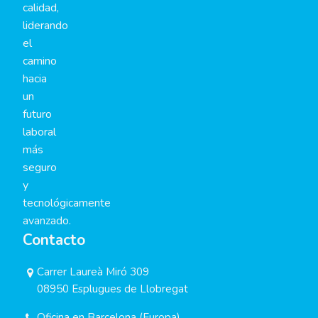
calidad,
liderando
el
camino
hacia
un
futuro
laboral
más
seguro
y
tecnológicamente
avanzado.
Contacto
Carrer Laureà Miró 309
08950 Esplugues de Llobregat
Oficina en Barcelona (Europa)