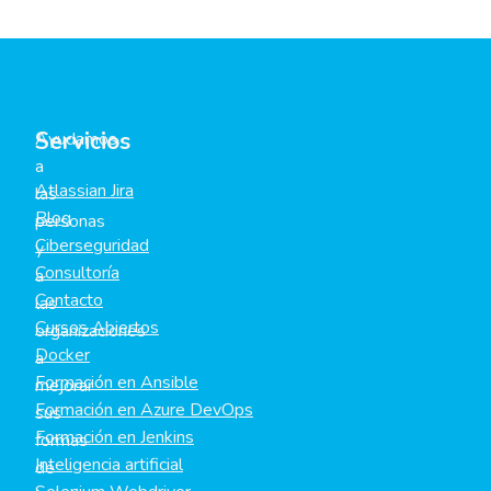
Servicios
Ayudamos
a
Atlassian Jira
las
Blog
personas
Ciberseguridad
y
Consultoría
a
Contacto
las
Cursos Abiertos
organizaciones
Docker
a
Formación en Ansible
mejorar
Formación en Azure DevOps
sus
Formación en Jenkins
formas
Inteligencia artificial
de