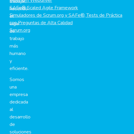
Selenium Webdriver
trabajar,
SAFe® Scaled Agile Framework
haciendo
Simuladores de Scrum.org y SAFe®, Tests de Práctica
el
con Preguntas de Alta Calidad
lugar
Scrum.org
de
trabajo
más
humano
y
eficiente.
Somos
una
empresa
dedicada
al
desarrollo
de
soluciones