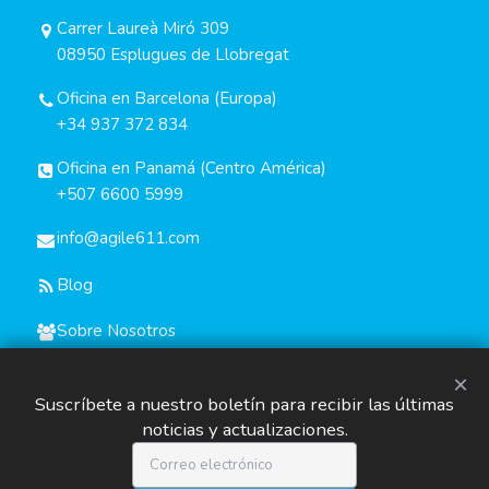
Carrer Laureà Miró 309
08950 Esplugues de Llobregat
Oficina en Barcelona (Europa)
+34 937 372 834
Oficina en Panamá (Centro América)
+507 6600 5999
info@agile611.com
Blog
Sobre Nosotros
×
Suscríbete a nuestro boletín para recibir las últimas
noticias y actualizaciones.
© Copyright 2019-2026 Agile611 | Todos los derechos
reservados.
Orgullosamente funcionando con