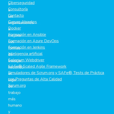
Ciberseguridad
y
Consultoría
a
Contacto
las
Cursos Abiertos
organizaciones
Docker
a
Formación en Ansible
mejorar
Formación en Azure DevOps
sus
Formación en Jenkins
formas
Inteligencia artificial
de
Selenium Webdriver
trabajar,
SAFe® Scaled Agile Framework
haciendo
Simuladores de Scrum.org y SAFe®, Tests de Práctica
el
con Preguntas de Alta Calidad
lugar
Scrum.org
de
trabajo
más
humano
y