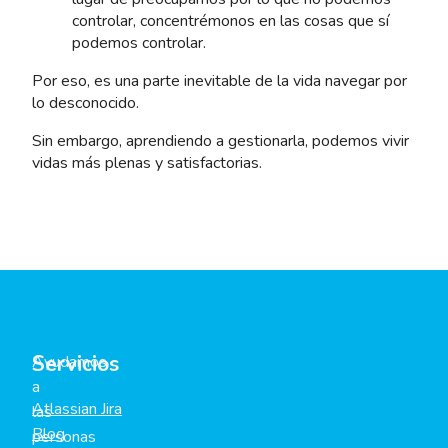
controlar, concentrémonos en las cosas que sí
podemos controlar.
Por eso, es una parte inevitable de la vida navegar por
lo desconocido.
Sin embargo, aprendiendo a gestionarla, podemos vivir
vidas más plenas y satisfactorias.
Servicios
Ayudamos
a
Atlassian Jira
las
Blog
personas