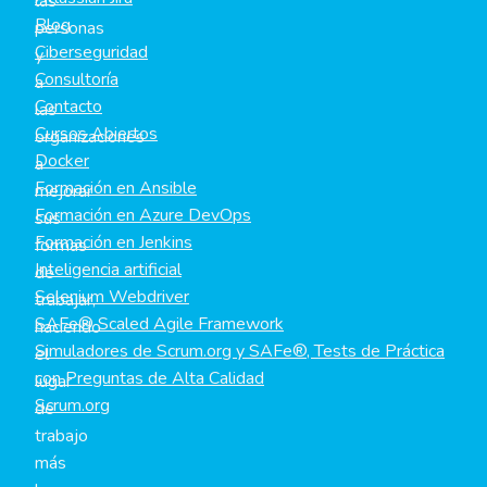
las
Blog
personas
Ciberseguridad
y
Consultoría
a
Contacto
las
Cursos Abiertos
organizaciones
Docker
a
Formación en Ansible
mejorar
Formación en Azure DevOps
sus
Formación en Jenkins
formas
Inteligencia artificial
de
Selenium Webdriver
trabajar,
SAFe® Scaled Agile Framework
haciendo
Simuladores de Scrum.org y SAFe®, Tests de Práctica
el
con Preguntas de Alta Calidad
lugar
Scrum.org
de
trabajo
más