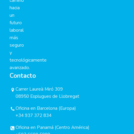
camino
hacia
un
futuro
laboral
más
seguro
y
tecnológicamente
avanzado.
Contacto
Carrer Laureà Miró 309
08950 Esplugues de Llobregat
Oficina en Barcelona (Europa)
+34 937 372 834
Oficina en Panamá (Centro América)