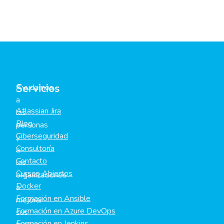
Servicios
Ayudamos
a
Atlassian Jira
las
Blog
personas
Ciberseguridad
y
Consultoría
a
Contacto
las
Cursos Abiertos
organizaciones
Docker
a
Formación en Ansible
mejorar
Formación en Azure DevOps
sus
Formación en Jenkins