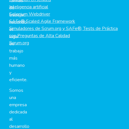
formas
Inteligencia artificial
de
Selenium Webdriver
trabajar,
SAFe® Scaled Agile Framework
haciendo
Simuladores de Scrum.org y SAFe®, Tests de Práctica
el
con Preguntas de Alta Calidad
lugar
Scrum.org
de
trabajo
más
humano
y
eficiente.
Somos
una
empresa
dedicada
al
desarrollo