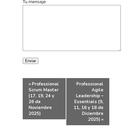
Tu mensaje
Navegación
«
Professional
Professional
del
Scrum Master
Agile
(17, 19, 24 y
Leadership –
Evento
26 de
Essentials (9,
Noviembre
11, 16 y 18 de
2025)
Diciembre
2025)
»