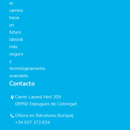
el
camino
hacia
un
futuro
laboral
más
seguro
y
tecnológicamente
avanzado.
Contacto
Carrer Laureà Miró 309
08950 Esplugues de Llobregat
Oficina en Barcelona (Europa)
+34 937 372 834