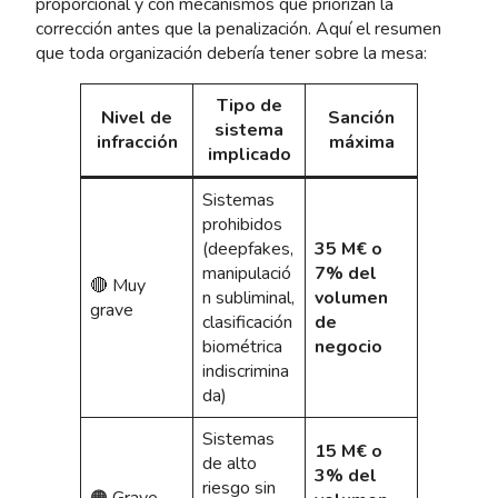
proporcional y con mecanismos que priorizan la
corrección antes que la penalización. Aquí el resumen
que toda organización debería tener sobre la mesa:
Tipo de
Nivel de
Sanción
sistema
infracción
máxima
implicado
Sistemas
prohibidos
(deepfakes,
35 M€ o
manipulació
7% del
🔴 Muy
n subliminal,
volumen
grave
clasificación
de
biométrica
negocio
indiscrimina
da)
Sistemas
15 M€ o
de alto
3% del
riesgo sin