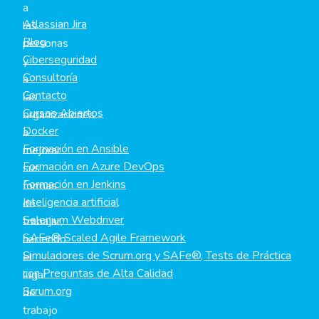
a
Atlassian Jira
las
Blog
personas
Ciberseguridad
y
Consultoría
a
Contacto
las
Cursos Abiertos
organizaciones
Docker
a
Formación en Ansible
mejorar
Formación en Azure DevOps
sus
Formación en Jenkins
formas
Inteligencia artificial
de
Selenium Webdriver
trabajar,
SAFe® Scaled Agile Framework
haciendo
Simuladores de Scrum.org y SAFe®, Tests de Práctica
el
con Preguntas de Alta Calidad
lugar
Scrum.org
de
trabajo