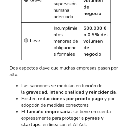
🟠 Grave
volumen
supervisión
de
humana
negocio
adecuada
Incumplimie
500.000 €
ntos
o 0,5% del
🟡 Leve
menores de
volumen
obligacione
de
s formales
negocio
Dos aspectos clave que muchas empresas pasan por
alto:
Las sanciones se modulan en función de
la
gravedad, intencionalidad y reincidencia
.
Existen
reducciones por pronto pago
y por
adopción de medidas correctoras.
El
tamaño empresarial
se tiene en cuenta
expresamente para proteger a
pymes y
startups
, en línea con el AI Act.