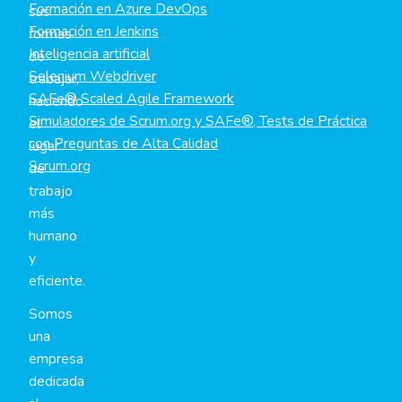
Formación en Azure DevOps
sus
Formación en Jenkins
formas
Inteligencia artificial
de
Selenium Webdriver
trabajar,
SAFe® Scaled Agile Framework
haciendo
Simuladores de Scrum.org y SAFe®, Tests de Práctica
el
con Preguntas de Alta Calidad
lugar
Scrum.org
de
trabajo
más
humano
y
eficiente.
Somos
una
empresa
dedicada