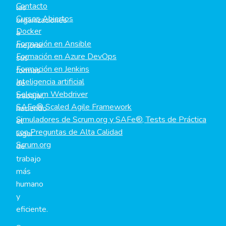
Contacto
las
Cursos Abiertos
organizaciones
Docker
a
Formación en Ansible
mejorar
Formación en Azure DevOps
sus
Formación en Jenkins
formas
Inteligencia artificial
de
Selenium Webdriver
trabajar,
SAFe® Scaled Agile Framework
haciendo
Simuladores de Scrum.org y SAFe®, Tests de Práctica
el
con Preguntas de Alta Calidad
lugar
Scrum.org
de
trabajo
más
humano
y
eficiente.