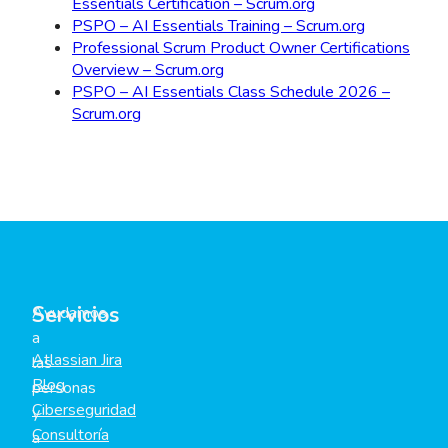
Essentials Certification – Scrum.org
PSPO – AI Essentials Training – Scrum.org
Professional Scrum Product Owner Certifications
Overview – Scrum.org
PSPO – AI Essentials Class Schedule 2026 –
Scrum.org
Servicios
Ayudamos
a
Atlassian Jira
las
Blog
personas
Ciberseguridad
y
Consultoría
a