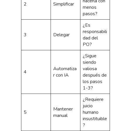
hacerla con
2
Simplificar
menos
pasos?
¿Es
responsabili
3
Delegar
dad del
PO?
¿Sigue
siendo
Automatiza
valiosa
4
r con IA
después de
los pasos
1-3?
¿Requiere
juicio
Mantener
5
humano
manual
insustituible
?