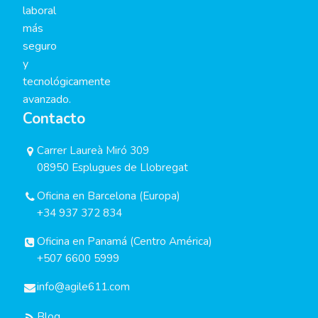
laboral
más
seguro
y
tecnológicamente
avanzado.
Contacto
Carrer Laureà Miró 309
08950 Esplugues de Llobregat
Oficina en Barcelona (Europa)
+34 937 372 834
Oficina en Panamá (Centro América)
+507 6600 5999
info@agile611.com
Blog