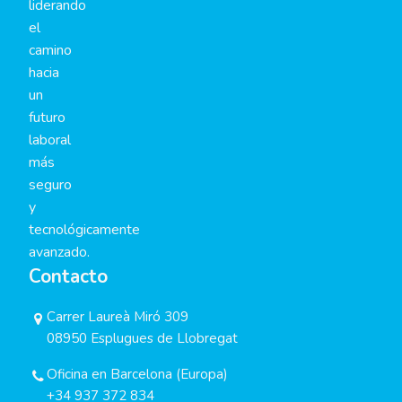
liderando
el
camino
hacia
un
futuro
laboral
más
seguro
y
tecnológicamente
avanzado.
Contacto
Carrer Laureà Miró 309
08950 Esplugues de Llobregat
Oficina en Barcelona (Europa)
+34 937 372 834