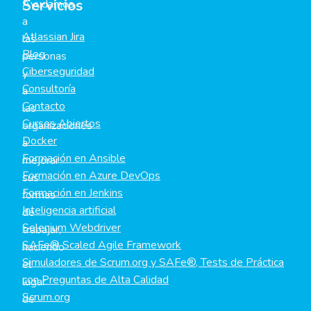
Servicios
Ayudamos
a
Atlassian Jira
las
Blog
personas
Ciberseguridad
y
Consultoría
a
Contacto
las
Cursos Abiertos
organizaciones
Docker
a
Formación en Ansible
mejorar
Formación en Azure DevOps
sus
Formación en Jenkins
formas
Inteligencia artificial
de
Selenium Webdriver
trabajar,
SAFe® Scaled Agile Framework
haciendo
Simuladores de Scrum.org y SAFe®, Tests de Práctica
el
con Preguntas de Alta Calidad
lugar
Scrum.org
de