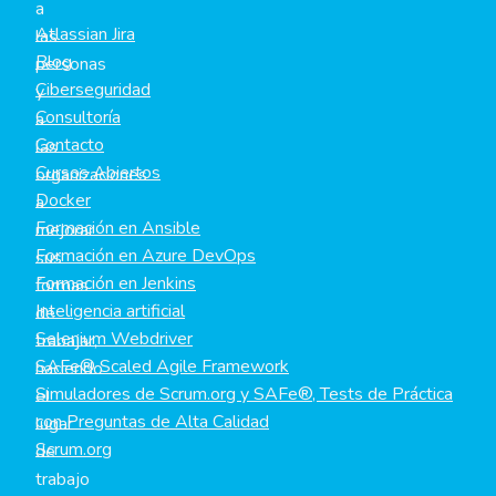
a
Atlassian Jira
las
Blog
personas
Ciberseguridad
y
Consultoría
a
Contacto
las
Cursos Abiertos
organizaciones
Docker
a
Formación en Ansible
mejorar
Formación en Azure DevOps
sus
Formación en Jenkins
formas
Inteligencia artificial
de
Selenium Webdriver
trabajar,
SAFe® Scaled Agile Framework
haciendo
Simuladores de Scrum.org y SAFe®, Tests de Práctica
el
con Preguntas de Alta Calidad
lugar
Scrum.org
de
trabajo