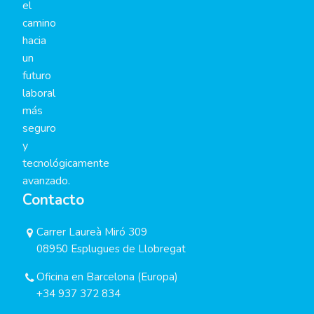
el
camino
hacia
un
futuro
laboral
más
seguro
y
tecnológicamente
avanzado.
Contacto
Carrer Laureà Miró 309
08950 Esplugues de Llobregat
Oficina en Barcelona (Europa)
+34 937 372 834