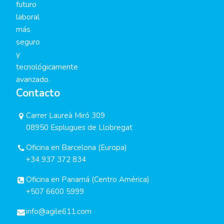
futuro
laboral
más
seguro
y
tecnológicamente
avanzado.
Contacto
Carrer Laureà Miró 309
08950 Esplugues de Llobregat
Oficina en Barcelona (Europa)
+34 937 372 834
Oficina en Panamá (Centro América)
+507 6600 5999
info@agile611.com