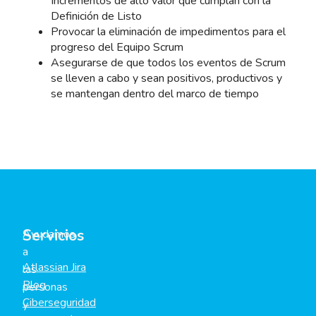
Incrementos de alto valor que cumplan con la
Definición de Listo
Provocar la eliminación de impedimentos para el
progreso del Equipo Scrum
Asegurarse de que todos los eventos de Scrum
se lleven a cabo y sean positivos, productivos y
se mantengan dentro del marco de tiempo
Servicios
Ayudamos
a
Atlassian Jira
las
Blog
personas
Ciberseguridad
y