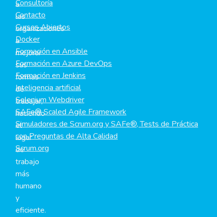
Consultoría
a
Contacto
las
Cursos Abiertos
organizaciones
Docker
a
Formación en Ansible
mejorar
Formación en Azure DevOps
sus
Formación en Jenkins
formas
Inteligencia artificial
de
Selenium Webdriver
trabajar,
SAFe® Scaled Agile Framework
haciendo
Simuladores de Scrum.org y SAFe®, Tests de Práctica
el
con Preguntas de Alta Calidad
lugar
Scrum.org
de
trabajo
más
humano
y
eficiente.