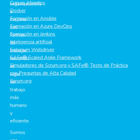
Cursos Abiertos
organizaciones
Docker
a
Formación en Ansible
mejorar
Formación en Azure DevOps
sus
Formación en Jenkins
formas
Inteligencia artificial
de
Selenium Webdriver
trabajar,
SAFe® Scaled Agile Framework
haciendo
Simuladores de Scrum.org y SAFe®, Tests de Práctica
el
con Preguntas de Alta Calidad
lugar
Scrum.org
de
trabajo
más
humano
y
eficiente.
Somos