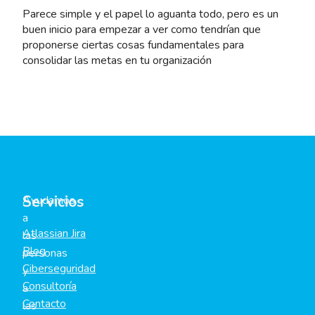
Parece simple y el papel lo aguanta todo, pero es un
buen inicio para empezar a ver como tendrían que
proponerse ciertas cosas fundamentales para
consolidar las metas en tu organización
Servicios
Ayudamos
a
Atlassian Jira
las
Blog
personas
Ciberseguridad
y
Consultoría
a
Contacto
las