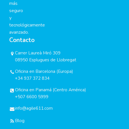
más
seguro
y
tecnológicamente
avanzado.
Contacto
Carrer Laureà Miró 309
08950 Esplugues de Llobregat
Oficina en Barcelona (Europa)
+34 937 372 834
Oficina en Panamá (Centro América)
+507 6600 5999
info@agile611.com
Blog