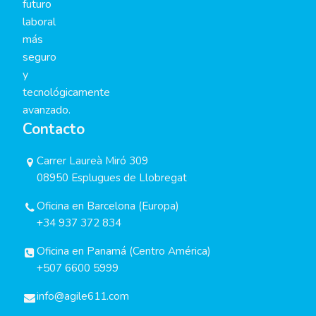
futuro
laboral
más
seguro
y
tecnológicamente
avanzado.
Contacto
Carrer Laureà Miró 309
08950 Esplugues de Llobregat
Oficina en Barcelona (Europa)
+34 937 372 834
Oficina en Panamá (Centro América)
+507 6600 5999
info@agile611.com