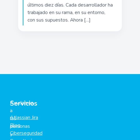
últimos diez días. Cada desarrollador ha
trabajado en su rama, en su entorno,
con sus supuestos. Ahora […]
Servicios
Ayudamos
a
Atlassian Jira
las
Blog
personas
Ciberseguridad
y