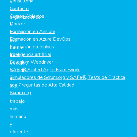
Consultoría
a
Contacto
las
Cursos Abiertos
organizaciones
Docker
a
Formación en Ansible
mejorar
Formación en Azure DevOps
sus
Formación en Jenkins
formas
Inteligencia artificial
de
Selenium Webdriver
trabajar,
SAFe® Scaled Agile Framework
haciendo
Simuladores de Scrum.org y SAFe®, Tests de Práctica
el
con Preguntas de Alta Calidad
lugar
Scrum.org
de
trabajo
más
humano
y
eficiente.