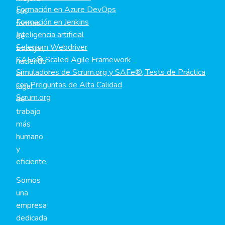
Formación en Azure DevOps
sus
Formación en Jenkins
formas
Inteligencia artificial
de
Selenium Webdriver
trabajar,
SAFe® Scaled Agile Framework
haciendo
Simuladores de Scrum.org y SAFe®, Tests de Práctica
el
con Preguntas de Alta Calidad
lugar
Scrum.org
de
trabajo
más
humano
y
eficiente.
Somos
una
empresa
dedicada