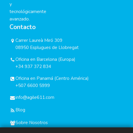
y
tecnológicamente
avanzado.
Contacto
Carrer Laureà Miró 309
08950 Esplugues de Llobregat
Oficina en Barcelona (Europa)
+34 937 372 834
Oficina en Panamá (Centro América)
+507 6600 5999
info@agile611.com
Blog
Sobre Nosotros