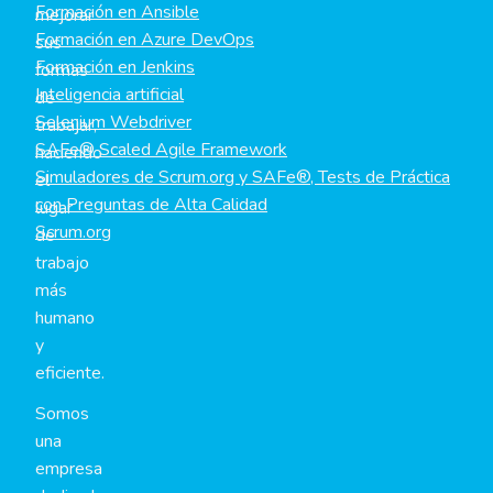
Formación en Ansible
mejorar
Formación en Azure DevOps
sus
Formación en Jenkins
formas
Inteligencia artificial
de
Selenium Webdriver
trabajar,
SAFe® Scaled Agile Framework
haciendo
Simuladores de Scrum.org y SAFe®, Tests de Práctica
el
con Preguntas de Alta Calidad
lugar
Scrum.org
de
trabajo
más
humano
y
eficiente.
Somos
una
empresa