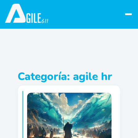
Abrir
menú
Categoría:
agile hr