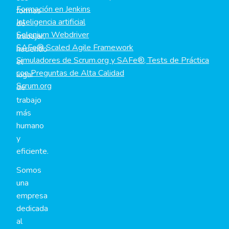
Formación en Jenkins
formas
Inteligencia artificial
de
Selenium Webdriver
trabajar,
SAFe® Scaled Agile Framework
haciendo
Simuladores de Scrum.org y SAFe®, Tests de Práctica
el
con Preguntas de Alta Calidad
lugar
Scrum.org
de
trabajo
más
humano
y
eficiente.
Somos
una
empresa
dedicada
al