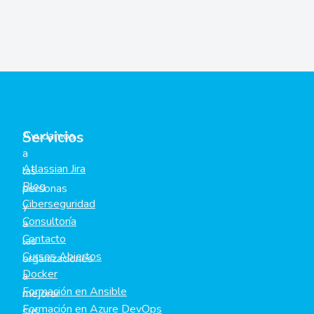
Servicios
Ayudamos
a
Atlassian Jira
las
Blog
personas
Ciberseguridad
y
Consultoría
a
Contacto
las
Cursos Abiertos
organizaciones
Docker
a
Formación en Ansible
mejorar
Formación en Azure DevOps
sus